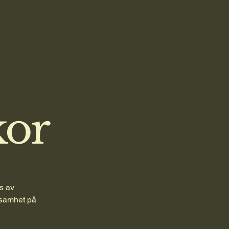
kor
as av
ksamhet på