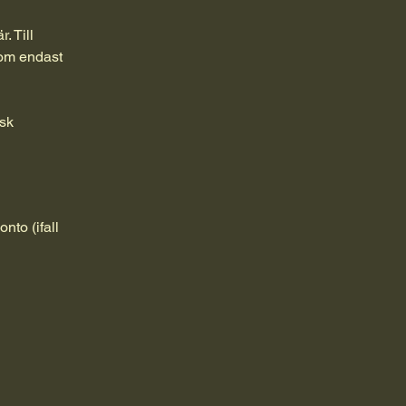
. Till
som endast
isk
nto (ifall