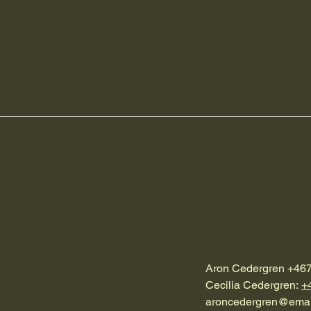
Aron Cedergren +46
Cecilia Cedergren:
+
aroncedergren@emai