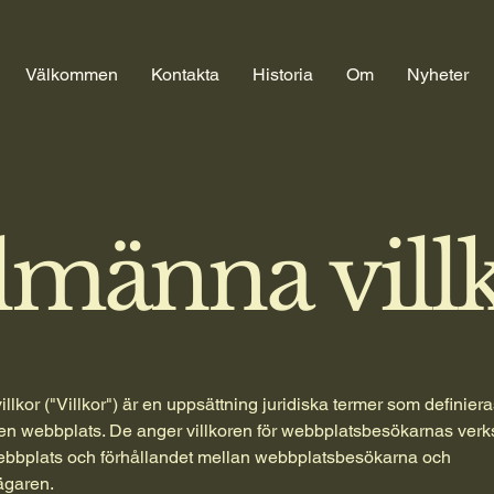
Välkommen
Kontakta
Historia
Om
Nyheter
lmänna vill
llkor ("Villkor") är en uppsättning juridiska termer som definier
en webbplats. De anger villkoren för webbplatsbesökarnas ver
bplats och förhållandet mellan webbplatsbesökarna och
ägaren.