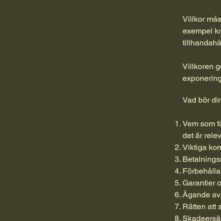
Villkor mås
exempel kr
tillhandahå
Villkoren g
exponering
Vad bör di
Vem som får
det är rele
Viktiga ko
Betalningsm
Förbehålla
Garantier o
Ägande av 
Rätten att
Skadeersät