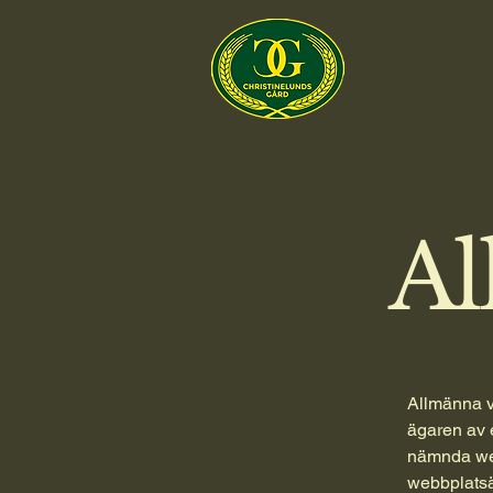
Al
Allmänna vi
ägaren av 
nämnda web
webbplats