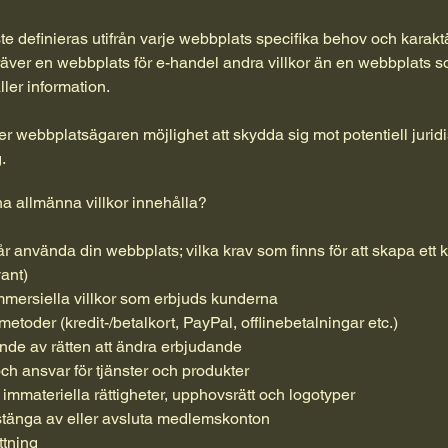
te definieras utifrån varje webbplats specifika behov och karaktär
äver en webbplats för e-handel andra villkor än en webbplats 
ller information.
er webbplatsägaren möjlighet att skydda sig mot potentiell jurid
.
na allmänna villkor innehålla?
 använda din webbplats; vilka krav som finns för att skapa ett ko
vant)
mmersiella villkor som erbjuds kunderna
etoder (kredit-/betalkort, PayPal, offlinebetalningar etc.)
nde av rätten att ändra erbjudande
ch ansvar för tjänster och produkter
immateriella rättigheter, upphovsrätt och logotyper
 stänga av eller avsluta medlemskonton
tning