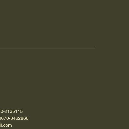
70-2135115
4670-8462866
l.com