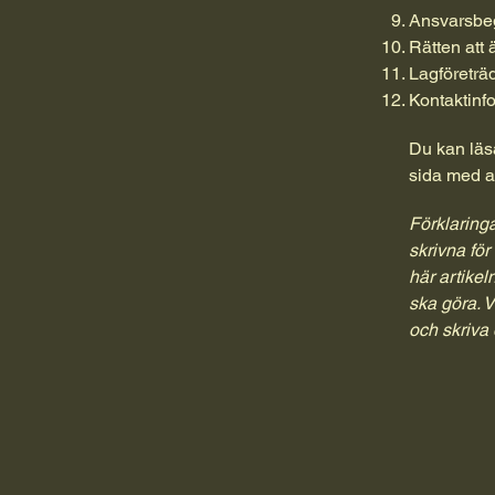
Ansvarsbe
Rätten att 
Lagföreträd
Kontaktinf
Du kan läs
sida med al
Förklaringa
skrivna för
här artike
ska göra. V
och skriva 